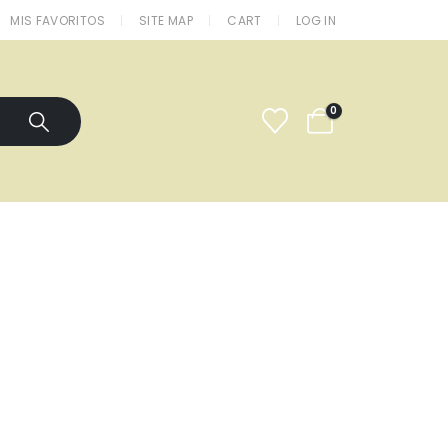
MIS FAVORITOS
SITE MAP
CART
LOG IN
0