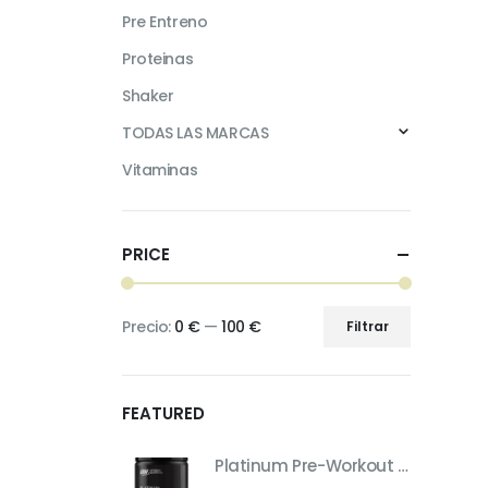
Pre Entreno
Proteinas
Shaker
TODAS LAS MARCAS
Vitaminas
PRICE
Precio:
0 €
—
100 €
Filtrar
Precio
Precio
mínimo
máximo
FEATURED
Platinum Pre-Workout – Pre-Entreno de Máximo Rendimiento (Sabor Fruit Punch, 420 g)