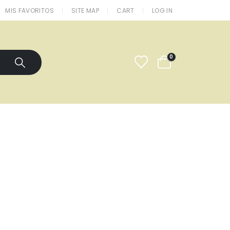
MIS FAVORITOS
SITE MAP
CART
LOG IN
0