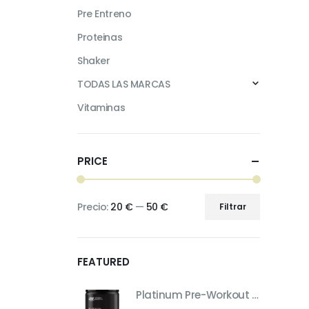
Pre Entreno
Proteinas
Shaker
TODAS LAS MARCAS
Vitaminas
PRICE
Precio:
20 €
—
50 €
Filtrar
Precio
Precio
mínimo
máximo
FEATURED
Platinum Pre-Workout – Pre-Entreno de Máximo Rendimiento (Sabor Fruit Punch, 420 g)