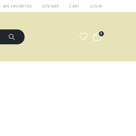
MIS FAVORITOS
SITE MAP
CART
LOG IN
0