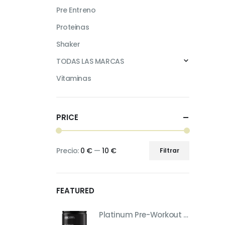
Pre Entreno
Proteinas
Shaker
TODAS LAS MARCAS
Vitaminas
PRICE
Precio:
0 €
—
10 €
Filtrar
Precio
Precio
mínimo
máximo
FEATURED
Platinum Pre-Workout – Pre-Entreno de Máximo Rendimiento (Sabor Fruit Punch, 420 g)