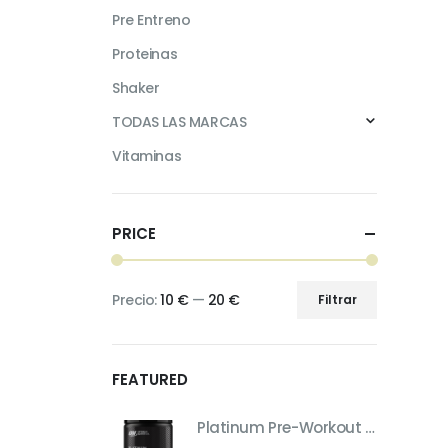
Pre Entreno
Proteinas
Shaker
TODAS LAS MARCAS
Vitaminas
PRICE
Precio:
10 €
—
20 €
Filtrar
Precio
Precio
mínimo
máximo
FEATURED
Platinum Pre-Workout – Pre-Entreno de Máximo Rendimiento (Sabor Fruit Punch, 420 g)