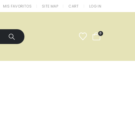
MIS FAVORITOS
SITE MAP
CART
LOG IN
0