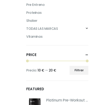
Pre Entreno
Proteinas
Shaker
TODAS LAS MARCAS
Vitaminas
PRICE
Precio:
10 €
—
20 €
Filtrar
Precio
Precio
mínimo
máximo
FEATURED
Platinum Pre-Workout – Pre-Entreno de Máximo Rendimiento (Sabor Fruit Punch, 420 g)