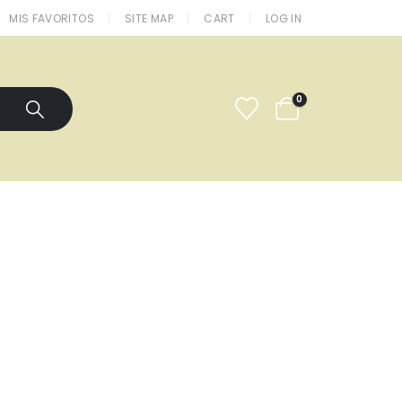
MIS FAVORITOS
SITE MAP
CART
LOG IN
0