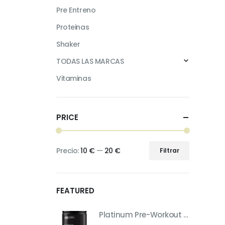
Pre Entreno
Proteinas
Shaker
TODAS LAS MARCAS
Vitaminas
PRICE
Precio:
10 €
—
20 €
Filtrar
Precio
Precio
mínimo
máximo
FEATURED
Platinum Pre-Workout – Pre-Entreno de Máximo Rendimiento (Sabor Fruit Punch, 420 g)