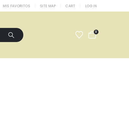
MIS FAVORITOS
SITE MAP
CART
LOG IN
0