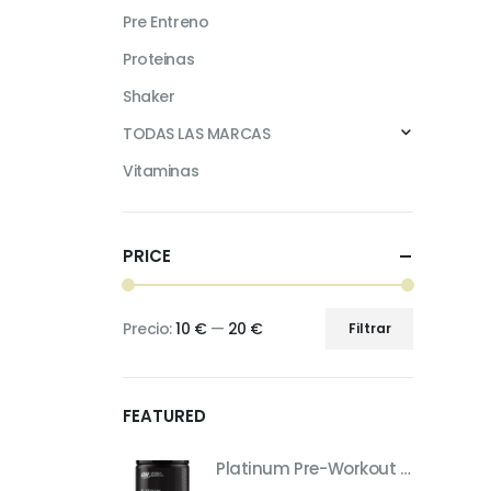
Pre Entreno
Proteinas
Shaker
TODAS LAS MARCAS
Vitaminas
PRICE
Precio:
10 €
—
20 €
Filtrar
Precio
Precio
mínimo
máximo
FEATURED
Platinum Pre-Workout – Pre-Entreno de Máximo Rendimiento (Sabor Fruit Punch, 420 g)