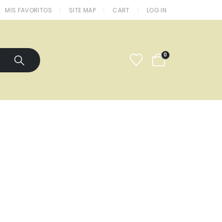
MIS FAVORITOS
SITE MAP
CART
LOG IN
0