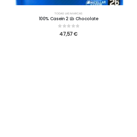
TODAS LAS MARCAS
100% Casein 2 Lb Chocolate
0
out of 5
47,57
€